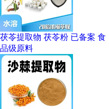
茯苓提取物 茯苓粉 已备案 食
品级原料