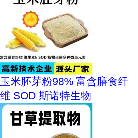
玉米胚芽粉98% 富含膳食纤
维 SOD 斯诺特生物