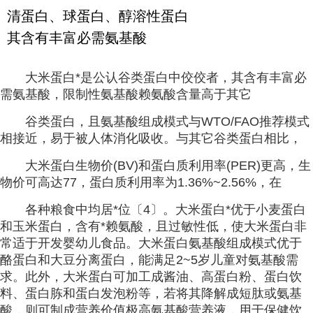
清蛋白、球蛋白、醇溶性蛋白
其含有丰富必需氨基酸
大米蛋白*是公认谷类蛋白中佼佼者，其含有丰富必
需氨基酸，限制性氨基酸赖氨酸含量高于其它
谷类蛋白，且氨基酸组成模式与WTO/FAO推荐模式
相接近，易于被人体消化吸收。与其它谷类蛋白相比，
大米蛋白生物价(BV)和蛋白质利用率(PER)更高，生
物价可高达77，蛋白质利用率为1.36%~2.56%，在
各种粮食中均居*位〔4〕。大米蛋白*优于小麦蛋白
和玉米蛋白，含有*赖氨酸，且过敏性低，使大米蛋白非
常适于开发婴幼儿食品。大米蛋白氨基酸组成模式优于
酪蛋白和大豆分离蛋白，能满足2~5岁儿童对氨基酸需
求。此外，大米蛋白可加工成酱油、高蛋白粉、蛋白饮
料、蛋白胨和蛋白发泡粉等，若将其降解成短肽或氨基
酸，则可制成营养价值极高氨基酸营养液，用于保健饮