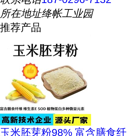
所在地址
绛帐工业园
推荐产品
玉米胚芽粉98% 富含膳食纤