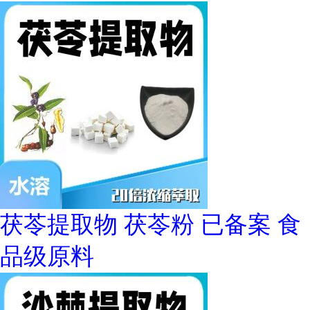
茯苓提取物 茯苓粉 已备案 食
品级原料