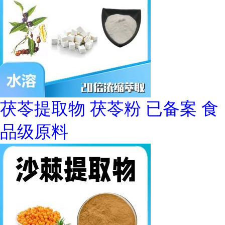
茯苓提取物 茯苓粉 已备案 食
品级原料