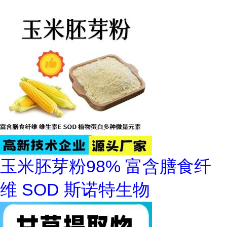
玉米胚芽粉98% 富含膳食纤
维 SOD 斯诺特生物