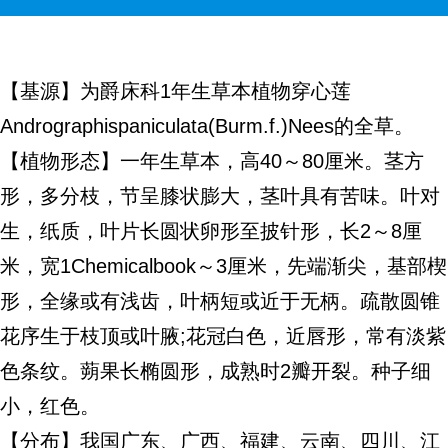
【基源】为爵床科1年生草本植物穿心莲
Andrographispaniculata(Burm.f.)Nees的全草。
【植物形态】一年生草本，高40～80厘米。茎方
形，多分枝，节呈膝状膨大，茎叶具有苦味。叶对
生，纸质，叶片长圆状卵形至披针形，长2～8厘
米，宽1Chemicalbook～3厘米，先端渐尖，基部楔
形，全缘或有浅齿，叶柄短或近于无柄。疏散圆锥
花序生于枝顶或叶腋;花冠白色，近唇形，常有淡紫
色条纹。蒴果长椭圆形，成熟时2瓣开裂。种子细
小，红色。
【分布】我国广东、广西、福建、云南、四川、江