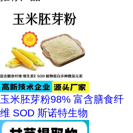
玉米胚芽粉98% 富含膳食纤
维 SOD 斯诺特生物