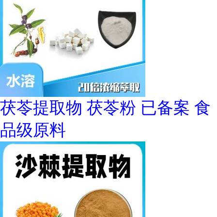
茯苓提取物 茯苓粉 已备案 食
品级原料