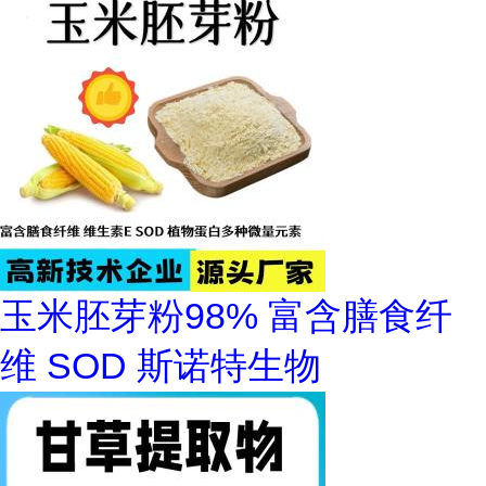
玉米胚芽粉98% 富含膳食纤
维 SOD 斯诺特生物