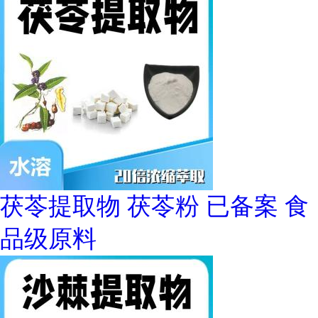
茯苓提取物 茯苓粉 已备案 食
品级原料