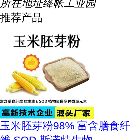
所在地址
绛帐工业园
推荐产品
玉米胚芽粉98% 富含膳食纤