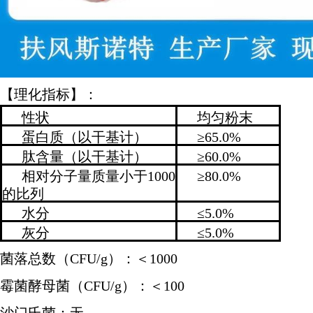
【理化指标】：
性状
均匀粉末
蛋白质（以干基计）
≥65.0%
肽含量（以干基计）
≥60.0%
相对分子量质量小于1000
≥80.0%
的比列
水分
≤5.0%
灰分
≤5.0%
菌落总数（CFU/g）：＜1000
霉菌酵母菌（CFU/g）：＜100