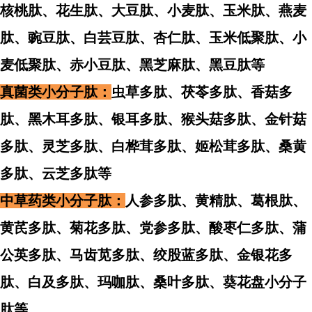
核桃肽、
花生肽、
大豆肽、小麦肽、玉米肽、燕麦
肽、豌豆肽、白芸豆肽、杏仁肽、
玉米低聚肽、小
麦低聚肽、赤小豆肽、黑芝麻肽、黑豆肽等
真菌类小分子肽：
虫草
多
肽、茯苓
多
肽、香菇
多
肽、黑木耳
多
肽、银耳
多
肽、猴头菇
多
肽、金针菇
多
肽、灵芝
多
肽、白桦茸
多
肽、姬松茸多肽、桑黄
多
肽、云芝
多
肽等
中草药类小分子肽：
人参多肽、黄精肽、葛根肽、
黄芪多肽、菊花多肽、党参多肽、酸枣仁多肽、蒲
公英多肽、马齿苋多肽、绞股蓝多肽、金银花多
肽、白及多肽、玛咖肽、桑叶多肽、葵花盘小分子
肽等