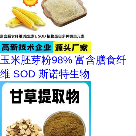
玉米胚芽粉98% 富含膳食纤
维 SOD 斯诺特生物