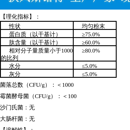
【理化指标】：
性状
均匀粉末
蛋白质（以干基计）
≥75.0%
肽含量（以干基计）
≥60.0%
相对分子量质量小于1000
≥80.0%
的比列
水分
≤5.0%
灰分
≤5.0%
菌落总数（CFU/g）：＜1000
霉菌酵母菌（CFU/g）：＜100
沙门氏菌：无
大肠杆菌：无