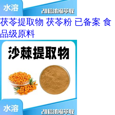
茯苓提取物 茯苓粉 已备案 食
品级原料