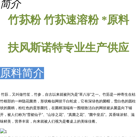
简介
竹荪粉
竹荪速溶粉 *原料
扶风斯诺特专业生产供应
原料简介
竹荪，又叫做竹笙，竹参，自古以来就被列为是“草八珍”之一。竹荪是一种寄生在枯
竹根部的一种隐花菌类，形状略似网状干白蛇皮，它有深绿色的菌帽，雪白色的圆柱
状的菌柄，粉红色的蛋形菌托，在菌柄顶端有一围细致洁白的网状裙从菌盖向下铺
开，被人们称为“雪裙仙子”、“山珍之花”、“真菌之花”、“菌中皇后”。其香味浓郁、滋
味鲜美，营养丰富，向来就被人们视为是餐桌上的美味佳肴。