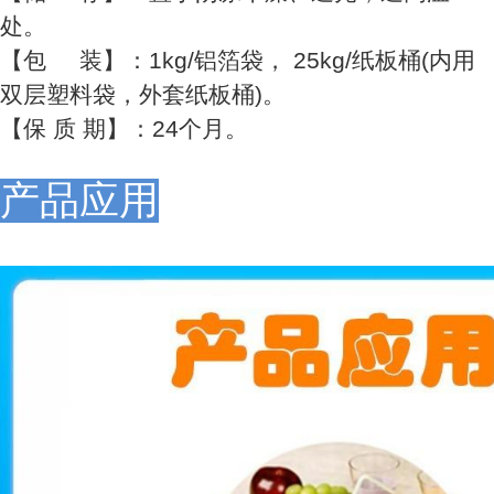
处。
【包 装】：1kg/铝箔袋， 25kg/纸板桶(内用
双层塑料袋，外套纸板桶)。
【保 质 期】：24个月。
产品应用