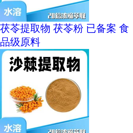
茯苓提取物 茯苓粉 已备案 食
品级原料