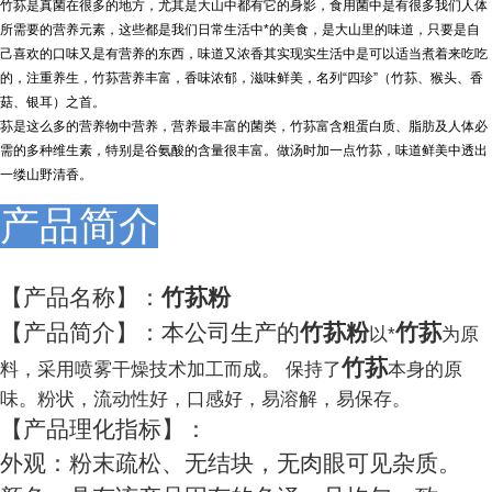
竹荪是真菌在很多的地方，尤其是大山中都有它的身影，食用菌中是有很多我们人体
所需要的营养元素，这些都是我们日常生活中*的美食，是大山里的味道，只要是自
己喜欢的口味又是有营养的东西，味道又浓香其实现实生活中是可以适当煮着来吃吃
的，注重养生，竹荪营养丰富，香味浓郁，滋味鲜美，名列“四珍”（竹荪、猴头、香
菇、银耳）之首。
荪是这么多的营养物中营养，营养最丰富的菌类，竹荪富含粗蛋白质、脂肪及人体必
需的多种维生素，特别是谷氨酸的含量很丰富。做汤时加一点竹荪，味道鲜美中透出
一缕山野清香。
产品简介
【产品名称】：
竹荪粉
【产品简介】：本公司生产的
竹荪粉
竹荪
以*
为原
竹荪
料，采用喷雾干燥技术加工而成。 保持了
本身的原
味。粉状，流动性好，口感好，易溶解，易保存。
【产品理化指标】：
外观：粉末疏松、无结块，无肉眼可见杂质。