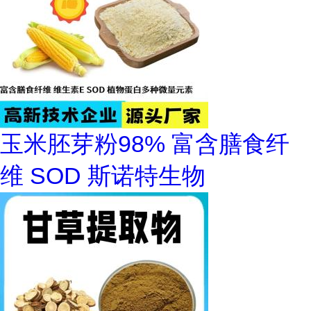
玉米胚芽粉98% 富含膳食纤
维 SOD 斯诺特生物