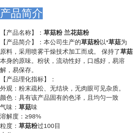
产品简介
【产品名称】：
草菇粉 兰花菇粉
【产品简介】：本公司生产的
草菇
粉
以*
草菇
为
原料，采用喷雾干燥技术加工而成。 保持了
草菇
本身的原味。粉状，流动性好，口感好，易溶
解，易保存。
【产品理化指标】：
外观：粉末疏松、无结块，无肉眼可见杂质。
颜色：具有该产品固有的色泽，且均匀一致
气味：
草菇
味
溶解度：≥98%
粒度：
草菇
粉
过100目