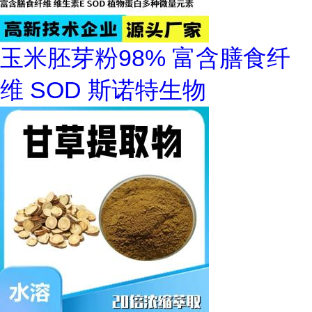
玉米胚芽粉98% 富含膳食纤
维 SOD 斯诺特生物