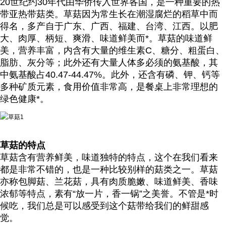
20世纪约30年代由华侨传入世界各国，是一种重要的热
带亚热带菇类。草菇因为常生长在潮湿腐烂的稻草中而
得名，多产自于广东、广西、福建、台湾、江西。以肥
大、肉厚、柄短、爽滑、味道鲜美而*。草菇的味道鲜
美，营养丰富，内含有大量的维生素C、糖分、粗蛋白、
脂肪、灰分等；此外还有大量人体多必须的氨基酸，其
中氨基酸占40.47-44.47%。此外，还含有磷、钾、钙等
多种矿质元素，食用价值非常高，是餐桌上非常理想的
绿色健康*。
草菇的特点
草菇含有营养鲜美，味道独特的特点，这个在我们看来
都是非常不错的，也是一种比较别样的菇类之一。草菇
亦称包脚菇、兰花菇，具有肉质脆嫩、味道鲜美、香味
浓郁等特点，素有“放一片，香一锅”之美誉。不管是*时
候吃，我们总是可以感受到这个菇带给我们的鲜甜感
觉。