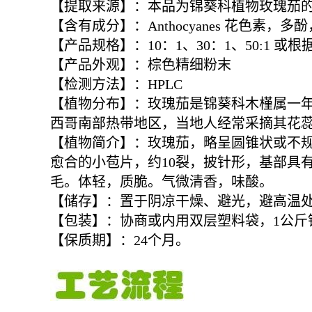
【提取来源】：本品为锦葵科植物玫瑰茄
【含有成分】：Anthocyanes 花色素
【产品规格】：10：1、30：1、50:1 或
【产品外观】：棕色精细粉末
【检测方法】：HPLC
【植物分布】：玫瑰茄是锦葵科木槿属一
西哥南部热带地区，当地人经常采摘其花
【植物简介】：玫瑰茄，略呈圆锥状或不规则
愈合的小苞片，约10裂，披针形，基部具
毛。体轻，质脆。气微清香，味酸。
【储存】：置于阴凉干燥、避光，避高温
【包装】：协商或内用双层塑料袋，1公斤
【保质期】：24个月。