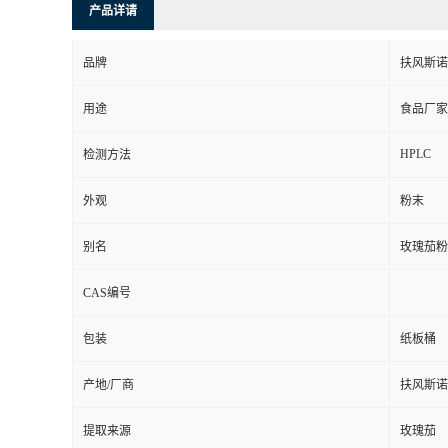
产品详请
品牌
扶风斯诺
用途
食品厂家
HPLC
检测方法
外观
粉末
别名
玫瑰茄粉
CAS编号
包装
纸板桶
产地/厂商
扶风斯诺
提取来源
玫瑰茄