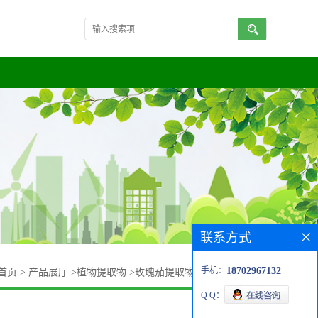
联系方式
手机：
18702967132
首页
>
产品展厅
>
植物提取物
>
玫瑰茄提取物 玫瑰茄花提取物
Q Q：