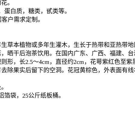
的花。
，多酚，蛋白质，糖类，甙类等。
根据客户需求定制。
年生草本植物或多年生灌木，生长于热带和亚热带地
蕊，晒干后泡茶饮用。在国内广东、广西、福建、台
形，长2.5～4cm，直径约2cm，花萼紫红色至
有去除果实后留下的空洞。花冠黄棕色，外表面有
处。
铝箔袋，25公斤纸板桶。