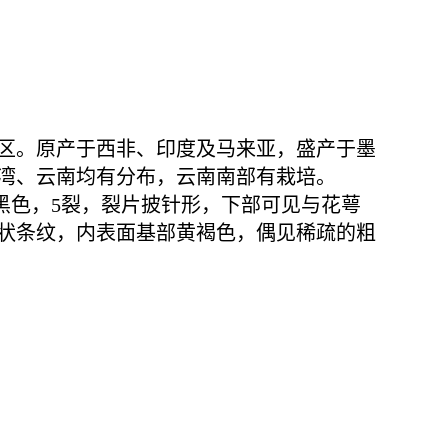
区。原产于西非、印度及马来亚，盛产于墨
湾、云南均有分布，云南南部有栽培。
紫黑色，5裂，裂片披针形，下部可见与花萼
线状条纹，内表面基部黄褐色，偶见稀疏的粗