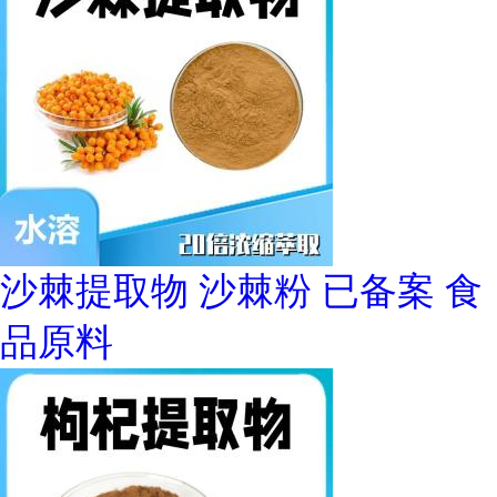
沙棘提取物 沙棘粉 已备案 食
品原料