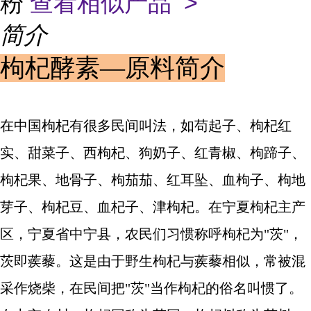
粉
查看相似产品 >
简介
枸杞酵素—原料简介
在中国枸杞有很多民间叫法，如苟起子、枸杞红
实、甜菜子、西枸杞、狗奶子、红青椒、枸蹄子、
枸杞果、地骨子、枸茄茄、红耳坠、血枸子、枸地
芽子、枸杞豆、血杞子、津枸杞。在宁夏枸杞主产
区，宁夏省中宁县，农民们习惯称呼枸杞为"茨"，
茨即蒺藜。这是由于野生枸杞与蒺藜相似，常被混
采作烧柴，在民间把"茨"当作枸杞的俗名叫惯了。