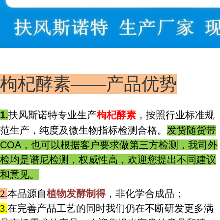
枸杞酵素——产品优势
1.
扶风斯诺特专业生产
枸杞酵素
，按照行业标准规
范生产，纯度及微生物指标检测合格。
发货随货带
COA，也可以根据客户要求做第三方检测，我司外
检均是谱尼检测，权威性高，欢迎您提出不同建议
和意见。
2.
本品源自
植物发酵制得
，非化学合成品；
3.
在完善产品工艺的同时我们仍在不断研发更多满