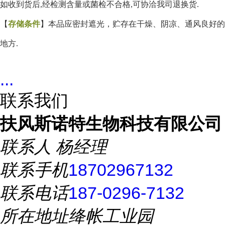
如收到货后,经检测含量或菌检不合格,可协洽我司退换货.
【
存储条件
】本品应密封遮光，贮存在干燥、阴凉、通风良好的
地方
.
...
联系我们
扶风斯诺特生物科技有限公司
联系人
杨经理
联系手机
18702967132
联系电话
187-0296-7132
所在地址
绛帐工业园