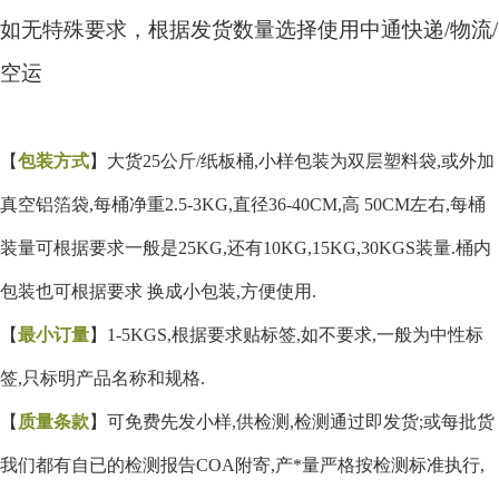
如无特殊要求，根据发货数量选择使用中通快递/物流/
空运
【
包装方式
】大货
25公斤/纸板桶,小样包装为双层塑料袋,或外加
真空铝箔袋,每桶净重2.5-3KG,直径36-40CM,高 50CM左右,每桶
装量可根据要求一般是25KG,还有10KG,15KG,30KGS装量.桶内
包装也可根据要求 换成小包装,方便使用.
【
最小订量
】
1-5KGS,根据要求贴标签,如不要求,一般为中性标
签,只标明产品名称和规格.
【
质量条款
】可免费先发小样
,供检测,检测通过即发货;或每批货
我们都有自已的检测报告COA附寄,产*量严格按检测标准执行,