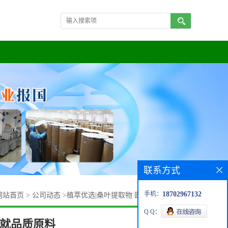
联系方式
手机：
18702967132
网站首页
>
公司动态
>
植萃优选|桑叶提取物 匠心铸就品质原料
Q Q：
铸就品质原料